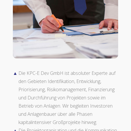
Die KPC-E Dev GmbH ist absoluter Experte auf
den Gebieten Identifikation, Entwicklung,
Priorisierung, Risikomanagement, Finanzierung
und Durchführung von Projekten sowie im
Betrieb von Anlagen. Wir begleiten Investoren
und Anlagenbauer über alle Phasen
kapitalintensiver Großprojekte hinweg.
Die Projektorganisation und die Kommunikation