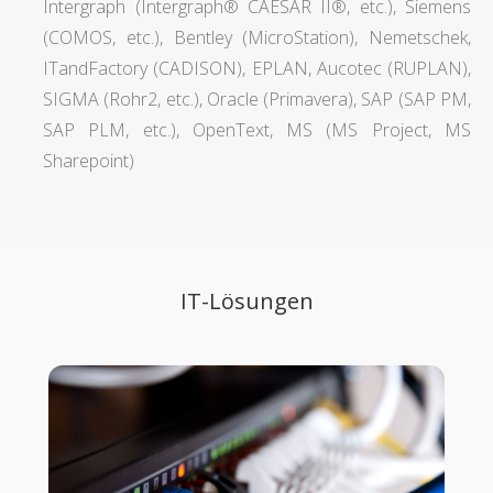
Intergraph (Intergraph® CAESAR II®, etc.), Siemens
(COMOS, etc.), Bentley (MicroStation), Nemetschek,
ITandFactory (CADISON), EPLAN, Aucotec (RUPLAN),
SIGMA (Rohr2, etc.), Oracle (Primavera), SAP (SAP PM,
SAP PLM, etc.), OpenText, MS (MS Project, MS
Sharepoint)
IT-Lösungen