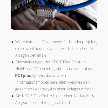
Wir entwickeln IT-Lösungen für Kundenprojekte,
die sowohl neue als auch bereits bestehende
Anlagen betreffen.
Dienstleistungen der KPC-E Dev GmbH im
Hinblick auf Datenintegration basieren auf dem
PCTplus
System, das u. a. ein
Informationsmodell beinhaltet, welches den
gesamten Lebenszyklus einer Anlage umfasst.
Die KPC-E Dev GmbH bietet einen Verkaufs- &
Angebotsprojektkonfigurator mit